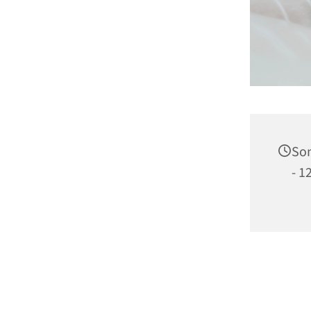
Son
- 1