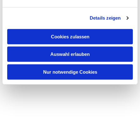
Dies könnte Sie auch interessieren
n
g
Details zeigen
s
a
u
Cookies zulassen
s
w
Auswahl erlauben
a
h
l
Nur notwendige Cookies