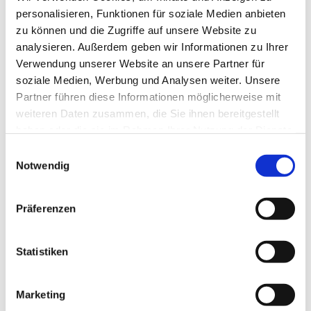
personalisieren, Funktionen für soziale Medien anbieten
zu können und die Zugriffe auf unsere Website zu
analysieren. Außerdem geben wir Informationen zu Ihrer
Verwendung unserer Website an unsere Partner für
soziale Medien, Werbung und Analysen weiter. Unsere
Partner führen diese Informationen möglicherweise mit
weiteren Daten zusammen, die Sie ihnen bereitgestellt
haben oder die sie im Rahmen Ihrer Nutzung der Dienste
gesammelt haben.
E
Notwendig
i
n
w
Präferenzen
i
l
l
Statistiken
i
g
Marketing
u