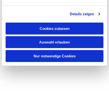
Dies könnte Sie auch interessieren
n
g
Details zeigen
s
a
u
Cookies zulassen
s
w
Auswahl erlauben
a
h
l
Nur notwendige Cookies