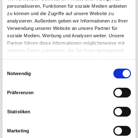
personalisieren, Funktionen für soziale Medien anbieten
zu können und die Zugriffe auf unsere Website zu
analysieren. Außerdem geben wir Informationen zu Ihrer
Verwendung unserer Website an unsere Partner für
soziale Medien, Werbung und Analysen weiter. Unsere
Partner führen diese Informationen möglicherweise mit
weiteren Daten zusammen, die Sie ihnen bereitgestellt
haben oder die sie im Rahmen Ihrer Nutzung der Dienste
gesammelt haben.
E
Notwendig
i
n
w
Präferenzen
i
l
l
Statistiken
i
g
Marketing
u