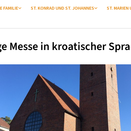
E FAMILIE
ST. KONRAD UND ST. JOHANNES
ST. MARIEN
ge Messe in kroatischer Spr