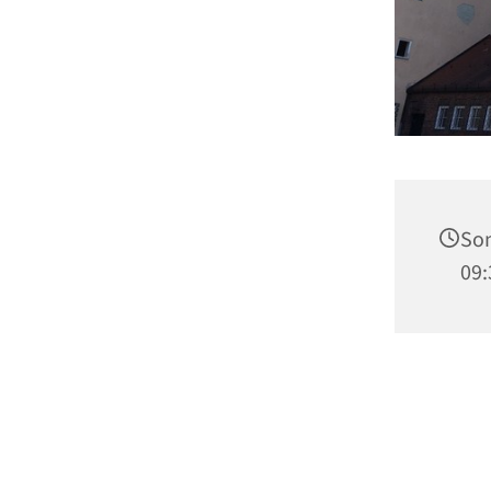
Son
09: