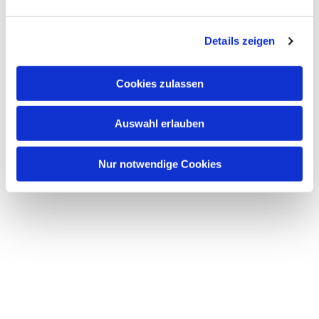
Dies könnte Sie auch interessieren
n
g
Details zeigen
s
a
u
Cookies zulassen
s
w
Auswahl erlauben
a
h
l
Nur notwendige Cookies