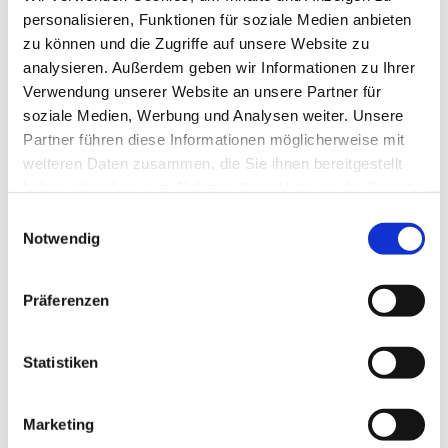
personalisieren, Funktionen für soziale Medien anbieten
zu können und die Zugriffe auf unsere Website zu
analysieren. Außerdem geben wir Informationen zu Ihrer
Verwendung unserer Website an unsere Partner für
soziale Medien, Werbung und Analysen weiter. Unsere
Partner führen diese Informationen möglicherweise mit
weiteren Daten zusammen, die Sie ihnen bereitgestellt
haben oder die sie im Rahmen Ihrer Nutzung der Dienste
gesammelt haben.
E
Notwendig
i
n
w
Präferenzen
i
l
l
Statistiken
i
g
Marketing
u