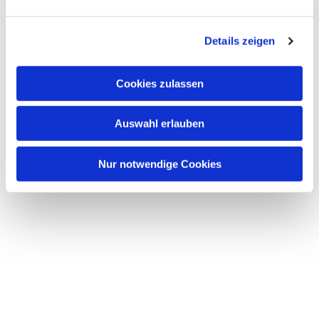
Dies könnte Sie auch interessieren
n
g
Details zeigen
s
a
u
Cookies zulassen
s
w
Auswahl erlauben
a
h
l
Nur notwendige Cookies