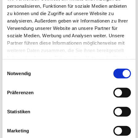
personalisieren, Funktionen für soziale Medien anbieten
zu können und die Zugriffe auf unsere Website zu
analysieren. Außerdem geben wir Informationen zu Ihrer
Verwendung unserer Website an unsere Partner für
soziale Medien, Werbung und Analysen weiter. Unsere
Partner führen diese Informationen möglicherweise mit
weiteren Daten zusammen, die Sie ihnen bereitgestellt
haben oder die sie im Rahmen Ihrer Nutzung der Dienste
gesammelt haben.
E
Notwendig
i
n
w
Präferenzen
i
l
l
Statistiken
i
g
Marketing
u