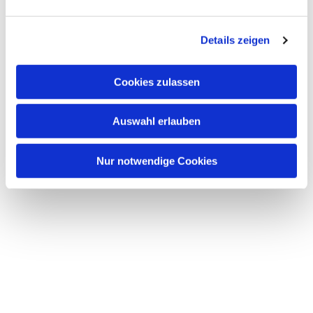
Dies könnte Sie auch interessieren
n
g
Details zeigen
s
a
u
Cookies zulassen
s
w
Auswahl erlauben
a
h
l
Nur notwendige Cookies