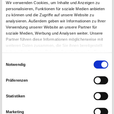
Wir verwenden Cookies, um Inhalte und Anzeigen zu
personalisieren, Funktionen für soziale Medien anbieten
zu können und die Zugriffe auf unsere Website zu
analysieren. Außerdem geben wir Informationen zu Ihrer
Verwendung unserer Website an unsere Partner für
soziale Medien, Werbung und Analysen weiter. Unsere
Partner führen diese Informationen möglicherweise mit
weiteren Daten zusammen, die Sie ihnen bereitgestellt
haben oder die sie im Rahmen Ihrer Nutzung der Dienste
gesammelt haben.
E
Notwendig
i
n
w
Präferenzen
i
l
l
Statistiken
i
g
Marketing