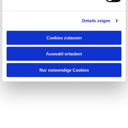
u
n
Dies könnte Sie auch interessieren
g
Details zeigen
s
a
u
Cookies zulassen
s
w
Auswahl erlauben
a
h
l
Nur notwendige Cookies