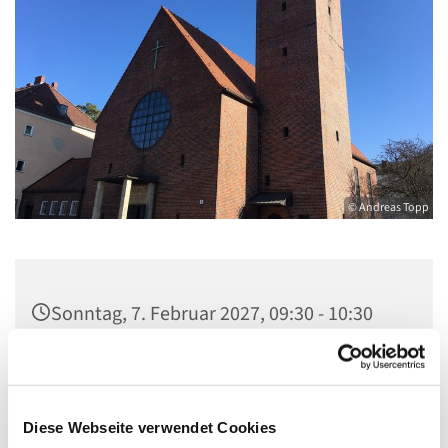
© Andreas Topp
Sonntag, 7. Februar 2027, 09:30 - 10:30
Uhr
Pfarrkirche St. Josef, Quellweg 43, 13629
Berlin
Diese Webseite verwendet Cookies