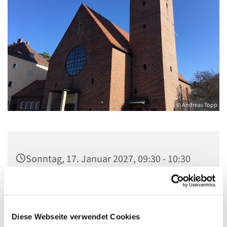
© Andreas Topp
Sonntag, 17. Januar 2027, 09:30 - 10:30
Uhr
Pfarrkirche St. Josef, Quellweg 43, 13629
Berlin
Diese Webseite verwendet Cookies