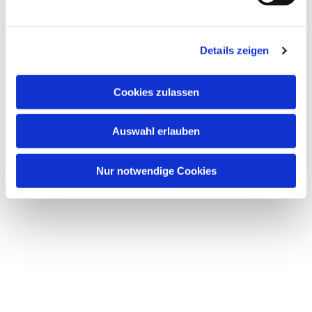
u
n
Dies könnte Sie auch interessieren
g
Details zeigen
s
a
u
Cookies zulassen
s
w
Auswahl erlauben
a
h
l
Nur notwendige Cookies