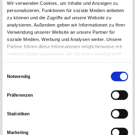
Wir verwenden Cookies, um Inhalte und Anzeigen zu
personalisieren, Funktionen für soziale Medien anbieten
zu können und die Zugriffe auf unsere Website zu
analysieren. Außerdem geben wir Informationen zu Ihrer
Verwendung unserer Website an unsere Partner für
soziale Medien, Werbung und Analysen weiter. Unsere
Partner führen diese Informationen möglicherweise mit
weiteren Daten zusammen, die Sie ihnen bereitgestellt
haben oder die sie im Rahmen Ihrer Nutzung der Dienste
gesammelt haben.
E
Notwendig
i
n
w
Präferenzen
i
l
l
Statistiken
i
g
Marketing