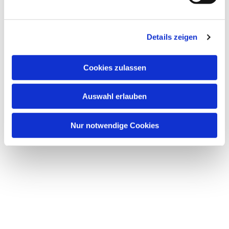
u
n
Dies könnte Sie auch interessieren
g
Details zeigen
s
a
u
Cookies zulassen
s
w
Auswahl erlauben
a
h
l
Nur notwendige Cookies