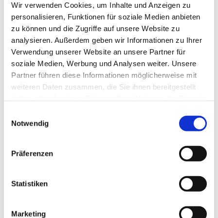
Wir verwenden Cookies, um Inhalte und Anzeigen zu
personalisieren, Funktionen für soziale Medien anbieten
zu können und die Zugriffe auf unsere Website zu
analysieren. Außerdem geben wir Informationen zu Ihrer
Verwendung unserer Website an unsere Partner für
soziale Medien, Werbung und Analysen weiter. Unsere
Partner führen diese Informationen möglicherweise mit
weiteren Daten zusammen, die Sie ihnen bereitgestellt
haben oder die sie im Rahmen Ihrer Nutzung der Dienste
gesammelt haben.
E
Notwendig
i
n
w
Präferenzen
i
l
l
Statistiken
i
g
Marketing