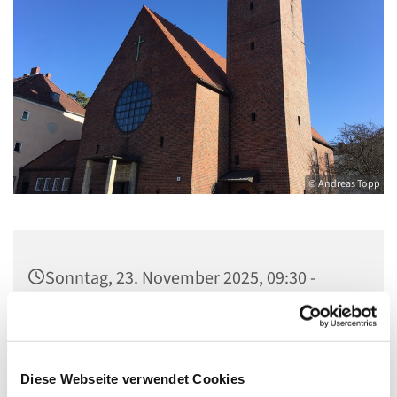
© Andreas Topp
Sonntag, 23. November 2025, 09:30 -
10:30 Uhr
Pfarrkirche St. Josef, Quellweg 43, 13629
Berlin
Diese Webseite verwendet Cookies