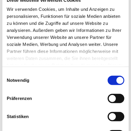
13629 Berlin
Wir verwenden Cookies, um Inhalte und Anzeigen zu
personalisieren, Funktionen für soziale Medien anbieten
zu können und die Zugriffe auf unsere Website zu
analysieren. Außerdem geben wir Informationen zu Ihrer
Verwendung unserer Website an unsere Partner für
soziale Medien, Werbung und Analysen weiter. Unsere
Partner führen diese Informationen möglicherweise mit
weiteren Daten zusammen, die Sie ihnen bereitgestellt
haben oder die sie im Rahmen Ihrer Nutzung der Dienste
gesammelt haben.
E
Notwendig
i
n
w
Präferenzen
i
l
l
Statistiken
i
g