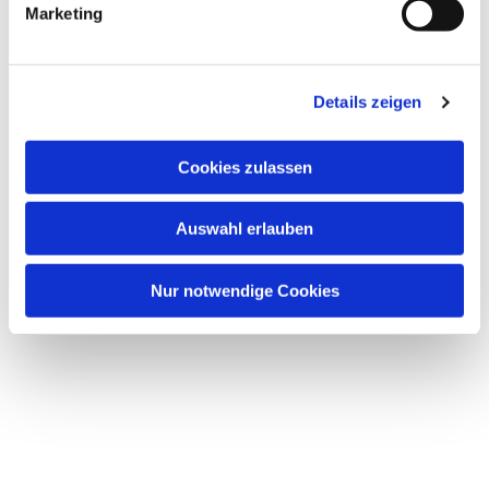
Marketing
u
n
g
Dies könnte Sie auch interessieren
Details zeigen
s
a
u
Cookies zulassen
s
w
Auswahl erlauben
a
h
l
Nur notwendige Cookies