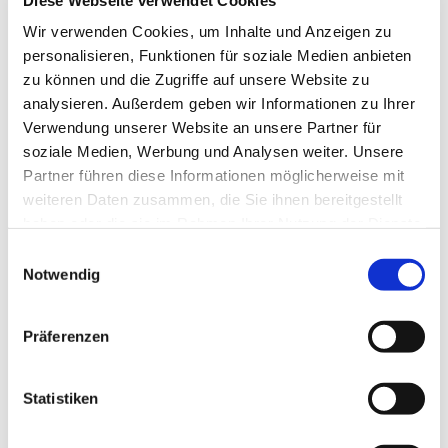
13629 Berlin
Wir verwenden Cookies, um Inhalte und Anzeigen zu
personalisieren, Funktionen für soziale Medien anbieten
zu können und die Zugriffe auf unsere Website zu
analysieren. Außerdem geben wir Informationen zu Ihrer
Verwendung unserer Website an unsere Partner für
soziale Medien, Werbung und Analysen weiter. Unsere
Partner führen diese Informationen möglicherweise mit
weiteren Daten zusammen, die Sie ihnen bereitgestellt
haben oder die sie im Rahmen Ihrer Nutzung der Dienste
gesammelt haben.
E
Notwendig
i
n
w
Präferenzen
i
l
l
Statistiken
i
g