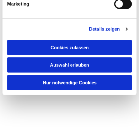
Marketing
u
n
g
Dies könnte Sie auch interessieren
Details zeigen
s
a
u
Cookies zulassen
s
w
Auswahl erlauben
a
h
l
Nur notwendige Cookies