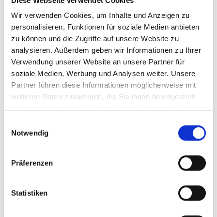
13629 Berlin
Wir verwenden Cookies, um Inhalte und Anzeigen zu
personalisieren, Funktionen für soziale Medien anbieten
zu können und die Zugriffe auf unsere Website zu
analysieren. Außerdem geben wir Informationen zu Ihrer
Verwendung unserer Website an unsere Partner für
soziale Medien, Werbung und Analysen weiter. Unsere
Partner führen diese Informationen möglicherweise mit
weiteren Daten zusammen, die Sie ihnen bereitgestellt
haben oder die sie im Rahmen Ihrer Nutzung der Dienste
gesammelt haben.
E
Notwendig
i
n
w
Präferenzen
i
l
l
Statistiken
i
g