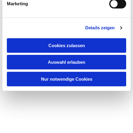
Marketing
u
n
g
Dies könnte Sie auch interessieren
Details zeigen
s
a
u
Cookies zulassen
s
w
Auswahl erlauben
a
h
l
Nur notwendige Cookies