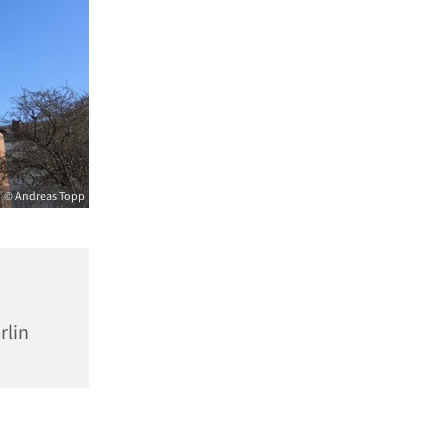
© Andreas Topp
rlin