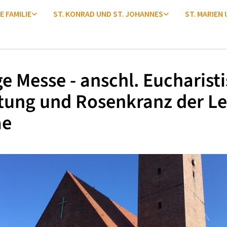
E FAMILIE
ST. KONRAD UND ST. JOHANNES
ST. MARIEN
ge Messe - anschl. Eucharist
tung und Rosenkranz der Le
ae