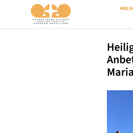
HEILIG
Heili
Anbe
Mari