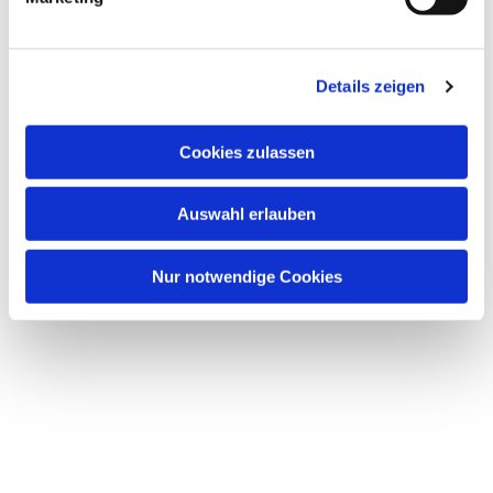
u
n
Dies könnte Sie auch interessieren
g
Details zeigen
s
a
u
Cookies zulassen
s
w
Auswahl erlauben
a
h
l
Nur notwendige Cookies