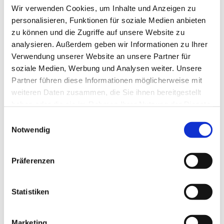
Wir verwenden Cookies, um Inhalte und Anzeigen zu
personalisieren, Funktionen für soziale Medien anbieten
zu können und die Zugriffe auf unsere Website zu
analysieren. Außerdem geben wir Informationen zu Ihrer
Verwendung unserer Website an unsere Partner für
soziale Medien, Werbung und Analysen weiter. Unsere
Partner führen diese Informationen möglicherweise mit
weiteren Daten zusammen, die Sie ihnen bereitgestellt
haben oder die sie im Rahmen Ihrer Nutzung der Dienste
gesammelt haben.
E
Notwendig
i
n
w
Präferenzen
i
l
l
Statistiken
i
g
Marketing