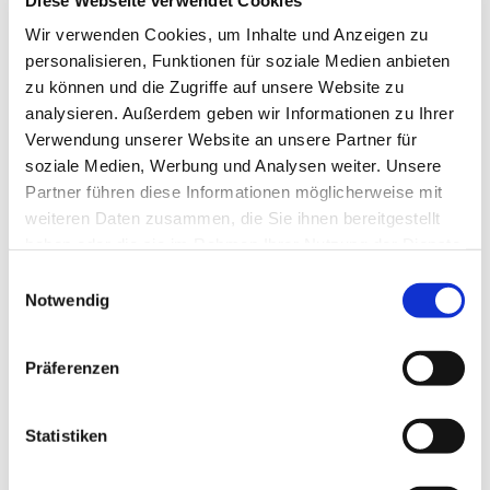
13629 Berlin
Wir verwenden Cookies, um Inhalte und Anzeigen zu
personalisieren, Funktionen für soziale Medien anbieten
zu können und die Zugriffe auf unsere Website zu
analysieren. Außerdem geben wir Informationen zu Ihrer
Verwendung unserer Website an unsere Partner für
soziale Medien, Werbung und Analysen weiter. Unsere
Partner führen diese Informationen möglicherweise mit
weiteren Daten zusammen, die Sie ihnen bereitgestellt
haben oder die sie im Rahmen Ihrer Nutzung der Dienste
gesammelt haben.
E
Notwendig
i
n
w
Präferenzen
i
l
l
Statistiken
i
g