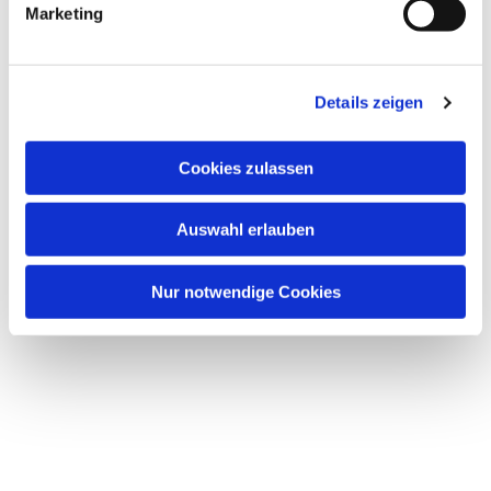
Marketing
u
n
g
Dies könnte Sie auch interessieren
Details zeigen
s
a
u
Cookies zulassen
s
w
Auswahl erlauben
a
h
l
Nur notwendige Cookies