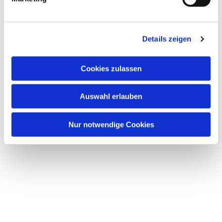
u
n
Dies könnte Sie auch interessieren
g
Details zeigen
s
a
u
Cookies zulassen
s
w
Auswahl erlauben
a
h
l
Nur notwendige Cookies