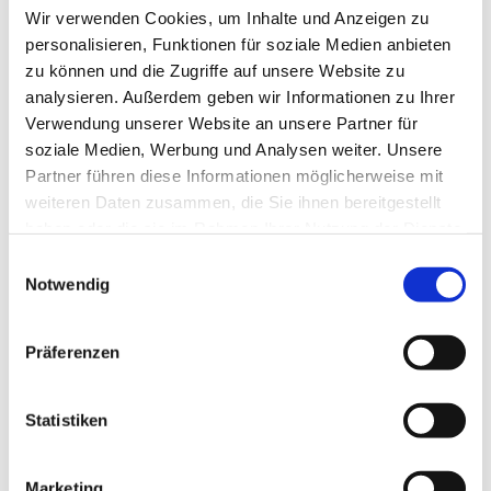
Wir verwenden Cookies, um Inhalte und Anzeigen zu
personalisieren, Funktionen für soziale Medien anbieten
zu können und die Zugriffe auf unsere Website zu
analysieren. Außerdem geben wir Informationen zu Ihrer
Verwendung unserer Website an unsere Partner für
soziale Medien, Werbung und Analysen weiter. Unsere
Partner führen diese Informationen möglicherweise mit
weiteren Daten zusammen, die Sie ihnen bereitgestellt
haben oder die sie im Rahmen Ihrer Nutzung der Dienste
gesammelt haben.
E
Notwendig
i
n
w
Präferenzen
i
l
l
Statistiken
i
g
Marketing