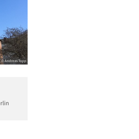
© Andreas Topp
rlin