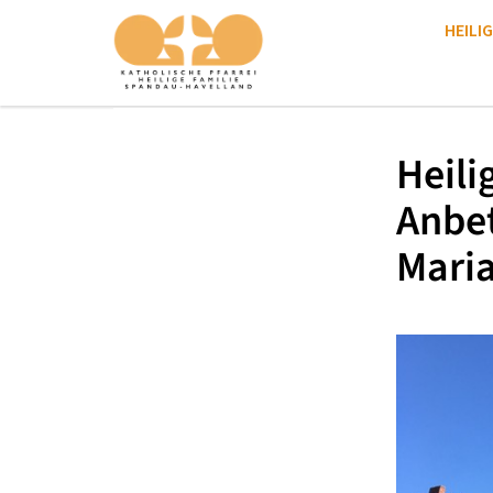
HEILIG
Heili
Anbe
Mari