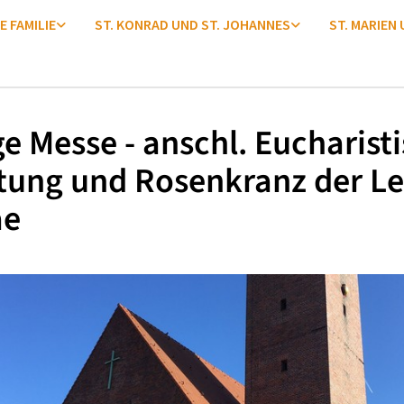
E FAMILIE
ST. KONRAD UND ST. JOHANNES
ST. MARIEN
ge Messe - anschl. Eucharist
tung und Rosenkranz der Le
ae