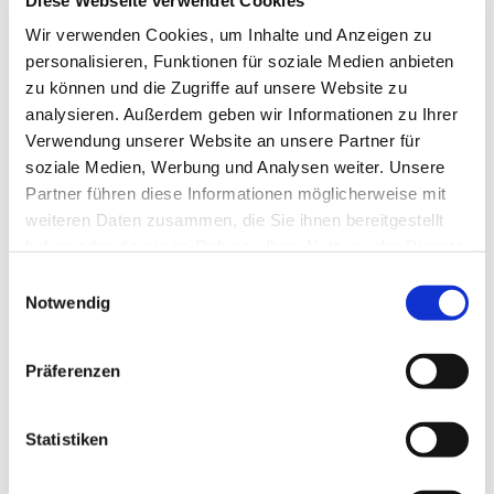
13629 Berlin
Wir verwenden Cookies, um Inhalte und Anzeigen zu
personalisieren, Funktionen für soziale Medien anbieten
zu können und die Zugriffe auf unsere Website zu
analysieren. Außerdem geben wir Informationen zu Ihrer
Verwendung unserer Website an unsere Partner für
soziale Medien, Werbung und Analysen weiter. Unsere
Partner führen diese Informationen möglicherweise mit
weiteren Daten zusammen, die Sie ihnen bereitgestellt
haben oder die sie im Rahmen Ihrer Nutzung der Dienste
gesammelt haben.
E
Notwendig
i
n
w
Präferenzen
i
l
l
Statistiken
i
g