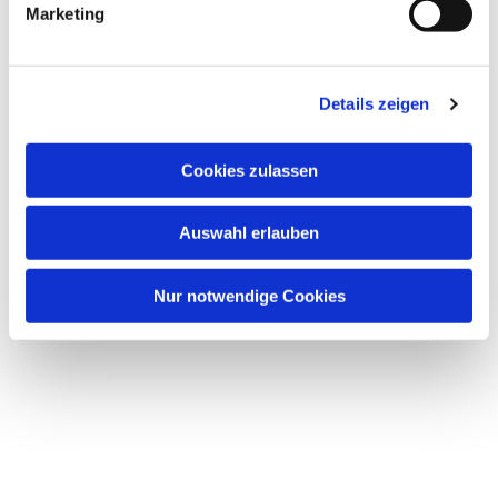
Marketing
u
n
g
Dies könnte Sie auch interessieren
Details zeigen
s
a
u
Cookies zulassen
s
w
Auswahl erlauben
a
h
l
Nur notwendige Cookies