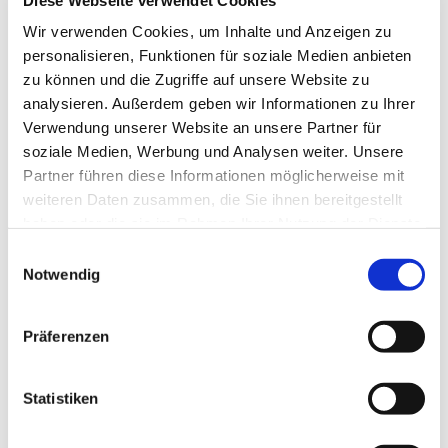
13629 Berlin
Wir verwenden Cookies, um Inhalte und Anzeigen zu
personalisieren, Funktionen für soziale Medien anbieten
zu können und die Zugriffe auf unsere Website zu
analysieren. Außerdem geben wir Informationen zu Ihrer
Verwendung unserer Website an unsere Partner für
soziale Medien, Werbung und Analysen weiter. Unsere
Partner führen diese Informationen möglicherweise mit
weiteren Daten zusammen, die Sie ihnen bereitgestellt
haben oder die sie im Rahmen Ihrer Nutzung der Dienste
gesammelt haben.
E
Notwendig
i
n
w
Präferenzen
i
l
l
Statistiken
i
g