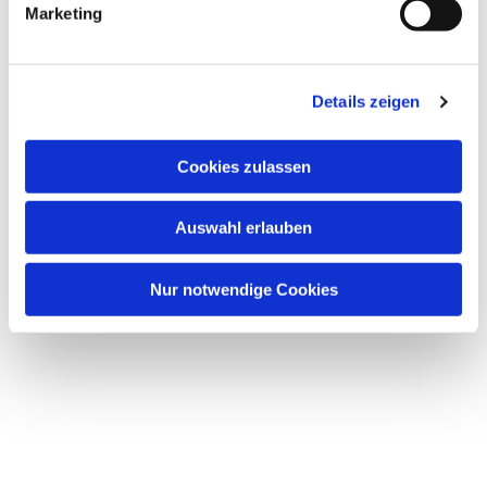
Marketing
u
n
g
Dies könnte Sie auch interessieren
Details zeigen
s
a
u
Cookies zulassen
s
w
Auswahl erlauben
a
h
l
Nur notwendige Cookies