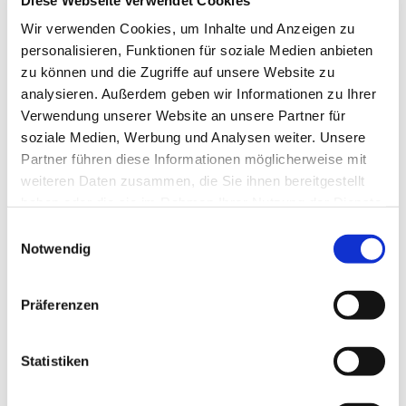
13629 Berlin
Wir verwenden Cookies, um Inhalte und Anzeigen zu
personalisieren, Funktionen für soziale Medien anbieten
zu können und die Zugriffe auf unsere Website zu
analysieren. Außerdem geben wir Informationen zu Ihrer
Verwendung unserer Website an unsere Partner für
soziale Medien, Werbung und Analysen weiter. Unsere
Partner führen diese Informationen möglicherweise mit
weiteren Daten zusammen, die Sie ihnen bereitgestellt
haben oder die sie im Rahmen Ihrer Nutzung der Dienste
gesammelt haben.
E
Notwendig
i
n
w
Präferenzen
i
l
l
Statistiken
i
g