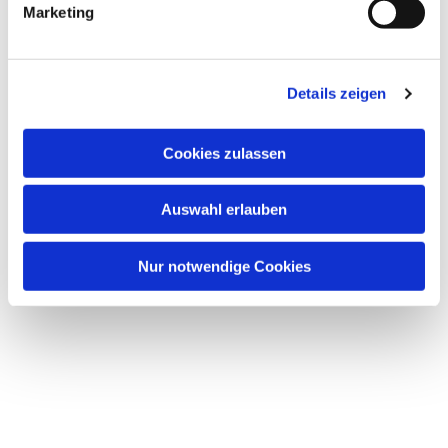
Marketing
u
n
g
Dies könnte Sie auch interessieren
Details zeigen
s
a
u
Cookies zulassen
s
w
Auswahl erlauben
a
h
l
Nur notwendige Cookies