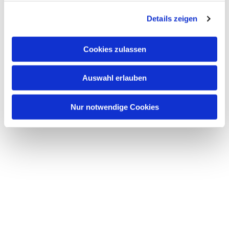
g
Details zeigen
s
a
u
Cookies zulassen
s
w
Auswahl erlauben
a
h
l
Nur notwendige Cookies