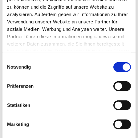
zu können und die Zugriffe auf unsere Website zu
analysieren. Außerdem geben wir Informationen zu Ihrer
Verwendung unserer Website an unsere Partner für
soziale Medien, Werbung und Analysen weiter. Unsere
Partner führen diese Informationen möglicherweise mit
weiteren Daten zusammen, die Sie ihnen bereitgestellt
haben oder die sie im Rahmen Ihrer Nutzung der Dienste
gesammelt haben.
E
Notwendig
i
n
w
Präferenzen
i
l
l
Statistiken
i
g
Marketing
Dies könnte Sie auch interessieren
u
n