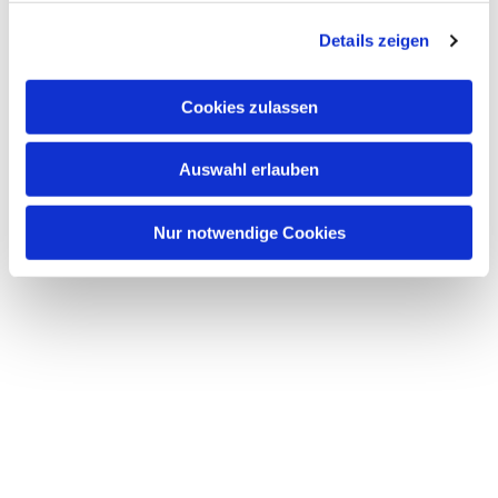
g
Details zeigen
s
a
u
Cookies zulassen
s
w
Auswahl erlauben
a
h
l
Nur notwendige Cookies