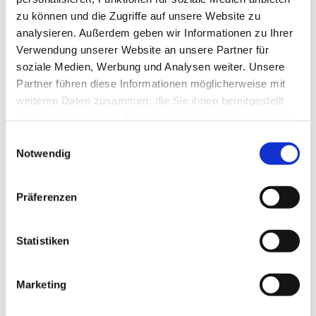
zu können und die Zugriffe auf unsere Website zu
analysieren. Außerdem geben wir Informationen zu Ihrer
Verwendung unserer Website an unsere Partner für
soziale Medien, Werbung und Analysen weiter. Unsere
Partner führen diese Informationen möglicherweise mit
weiteren Daten zusammen, die Sie ihnen bereitgestellt
haben oder die sie im Rahmen Ihrer Nutzung der Dienste
gesammelt haben.
E
Notwendig
i
n
w
Präferenzen
i
l
l
Statistiken
i
g
Marketing
Dies könnte Sie auch interessieren
u
n