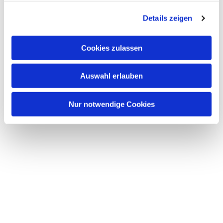
g
Details zeigen
s
a
u
Cookies zulassen
s
w
Auswahl erlauben
a
h
l
Nur notwendige Cookies