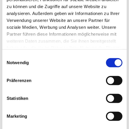
zu können und die Zugriffe auf unsere Website zu
analysieren. Außerdem geben wir Informationen zu Ihrer
Verwendung unserer Website an unsere Partner für
soziale Medien, Werbung und Analysen weiter. Unsere
Partner führen diese Informationen möglicherweise mit
weiteren Daten zusammen, die Sie ihnen bereitgestellt
haben oder die sie im Rahmen Ihrer Nutzung der Dienste
gesammelt haben.
E
Notwendig
i
n
w
Präferenzen
i
l
l
Statistiken
i
g
Marketing
Dies könnte Sie auch interessieren
u
n