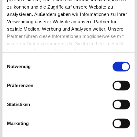
zu können und die Zugriffe auf unsere Website zu
analysieren. Außerdem geben wir Informationen zu Ihrer
Verwendung unserer Website an unsere Partner für
soziale Medien, Werbung und Analysen weiter. Unsere
Partner führen diese Informationen möglicherweise mit
weiteren Daten zusammen, die Sie ihnen bereitgestellt
haben oder die sie im Rahmen Ihrer Nutzung der Dienste
gesammelt haben.
E
Notwendig
i
n
w
Präferenzen
i
l
l
Statistiken
i
g
Marketing
Dies könnte Sie auch interessieren
u
n