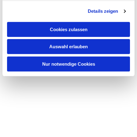
g
Details zeigen
s
a
u
Cookies zulassen
s
w
Auswahl erlauben
a
h
l
Nur notwendige Cookies