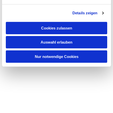
n
g
Details zeigen
s
a
u
Cookies zulassen
s
w
Auswahl erlauben
a
h
l
Nur notwendige Cookies