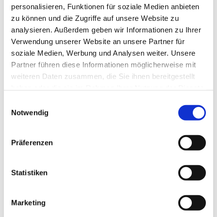
personalisieren, Funktionen für soziale Medien anbieten
zu können und die Zugriffe auf unsere Website zu
analysieren. Außerdem geben wir Informationen zu Ihrer
Verwendung unserer Website an unsere Partner für
soziale Medien, Werbung und Analysen weiter. Unsere
Partner führen diese Informationen möglicherweise mit
weiteren Daten zusammen, die Sie ihnen bereitgestellt
haben oder die sie im Rahmen Ihrer Nutzung der Dienste
gesammelt haben.
E
Notwendig
i
n
w
Präferenzen
i
l
l
Statistiken
i
g
Marketing
u
Dies könnte Sie auch interessieren