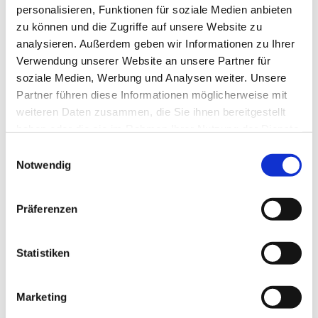
personalisieren, Funktionen für soziale Medien anbieten
zu können und die Zugriffe auf unsere Website zu
analysieren. Außerdem geben wir Informationen zu Ihrer
Verwendung unserer Website an unsere Partner für
soziale Medien, Werbung und Analysen weiter. Unsere
Partner führen diese Informationen möglicherweise mit
weiteren Daten zusammen, die Sie ihnen bereitgestellt
haben oder die sie im Rahmen Ihrer Nutzung der Dienste
gesammelt haben.
E
Notwendig
i
n
w
Präferenzen
i
l
l
Statistiken
i
g
Marketing
u
Dies könnte Sie auch interessieren