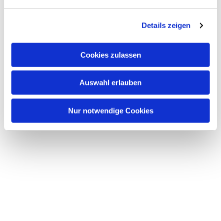
n
g
Details zeigen
s
a
u
Cookies zulassen
s
w
Auswahl erlauben
a
h
l
Nur notwendige Cookies