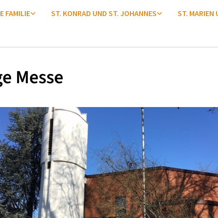
E FAMILIE
ST. KONRAD UND ST. JOHANNES
ST. MARIEN
ge Messe