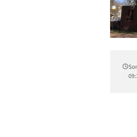
Son
09: