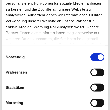
personalisieren, Funktionen für soziale Medien anbieten
zu können und die Zugriffe auf unsere Website zu
analysieren. Außerdem geben wir Informationen zu Ihrer
Verwendung unserer Website an unsere Partner für
soziale Medien, Werbung und Analysen weiter. Unsere
Partner führen diese Informationen möglicherweise mit
weiteren Daten zusammen, die Sie ihnen bereitgestellt
haben oder die sie im Rahmen Ihrer Nutzung der Dienste
gesammelt haben.
E
Notwendig
i
n
w
Präferenzen
i
l
l
Statistiken
i
g
Marketing
u
Dies könnte Sie auch interessieren