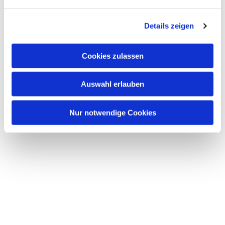
n
g
Details zeigen
s
a
u
Cookies zulassen
s
w
Auswahl erlauben
a
h
l
Nur notwendige Cookies