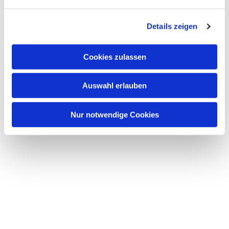
n
g
Details zeigen
s
a
u
Cookies zulassen
s
w
Auswahl erlauben
a
h
l
Nur notwendige Cookies