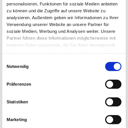
personalisieren, Funktionen für soziale Medien anbieten
zu können und die Zugriffe auf unsere Website zu
analysieren. Außerdem geben wir Informationen zu Ihrer
Verwendung unserer Website an unsere Partner für
soziale Medien, Werbung und Analysen weiter. Unsere
Partner führen diese Informationen möglicherweise mit
weiteren Daten zusammen, die Sie ihnen bereitgestellt
haben oder die sie im Rahmen Ihrer Nutzung der Dienste
gesammelt haben.
E
Notwendig
i
n
w
Präferenzen
i
l
l
Statistiken
i
g
Marketing
u
Dies könnte Sie auch interessieren