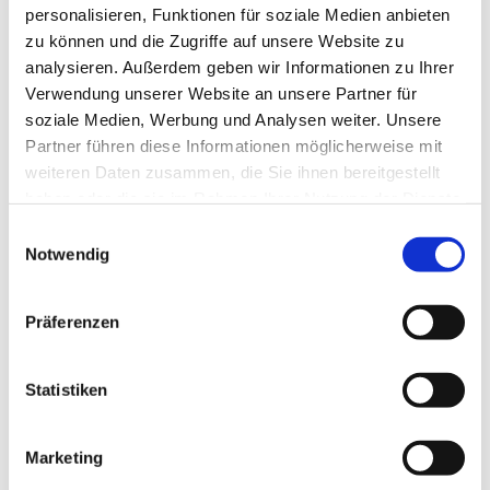
personalisieren, Funktionen für soziale Medien anbieten
zu können und die Zugriffe auf unsere Website zu
analysieren. Außerdem geben wir Informationen zu Ihrer
Verwendung unserer Website an unsere Partner für
soziale Medien, Werbung und Analysen weiter. Unsere
Partner führen diese Informationen möglicherweise mit
weiteren Daten zusammen, die Sie ihnen bereitgestellt
haben oder die sie im Rahmen Ihrer Nutzung der Dienste
gesammelt haben.
E
Notwendig
i
n
w
Präferenzen
i
l
l
Statistiken
i
g
Marketing
u
Dies könnte Sie auch interessieren