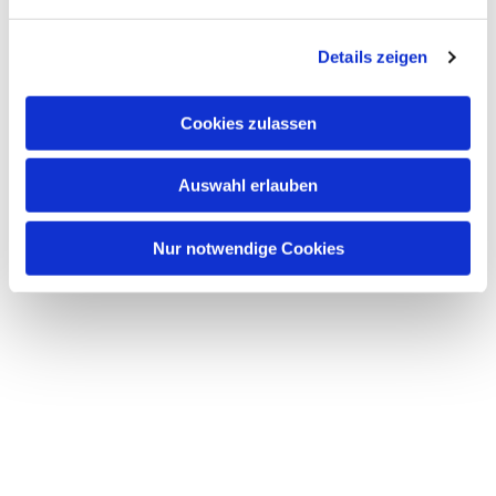
n
g
Details zeigen
s
a
u
Cookies zulassen
s
w
Auswahl erlauben
a
h
l
Nur notwendige Cookies