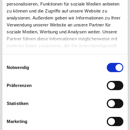
personalisieren, Funktionen für soziale Medien anbieten
zu können und die Zugriffe auf unsere Website zu
analysieren. Außerdem geben wir Informationen zu Ihrer
Verwendung unserer Website an unsere Partner für
soziale Medien, Werbung und Analysen weiter. Unsere
Partner führen diese Informationen möglicherweise mit
weiteren Daten zusammen, die Sie ihnen bereitgestellt
haben oder die sie im Rahmen Ihrer Nutzung der Dienste
gesammelt haben.
E
Notwendig
i
n
w
Präferenzen
i
l
l
Statistiken
i
g
Marketing
u
Dies könnte Sie auch interessieren