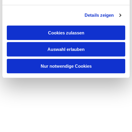
n
g
Details zeigen
s
a
u
Cookies zulassen
s
w
Auswahl erlauben
a
h
l
Nur notwendige Cookies