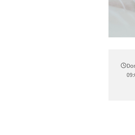
Don
09: