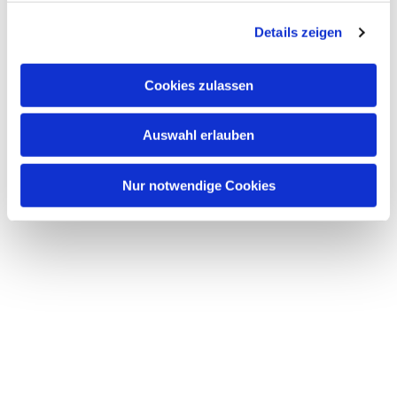
g
Details zeigen
s
a
u
Cookies zulassen
s
w
Auswahl erlauben
a
h
l
Nur notwendige Cookies