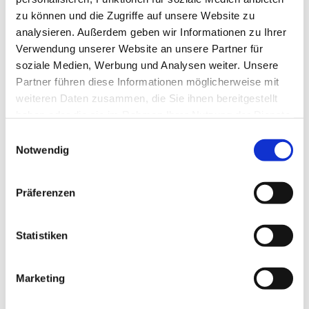
zu können und die Zugriffe auf unsere Website zu
analysieren. Außerdem geben wir Informationen zu Ihrer
Verwendung unserer Website an unsere Partner für
soziale Medien, Werbung und Analysen weiter. Unsere
Partner führen diese Informationen möglicherweise mit
weiteren Daten zusammen, die Sie ihnen bereitgestellt
haben oder die sie im Rahmen Ihrer Nutzung der Dienste
gesammelt haben.
E
Notwendig
i
n
w
Präferenzen
i
l
l
Statistiken
i
g
Marketing
Dies könnte Sie auch interessieren
u
n