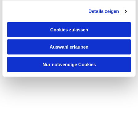
g
Details zeigen
s
a
u
Cookies zulassen
s
w
Auswahl erlauben
a
h
l
Nur notwendige Cookies