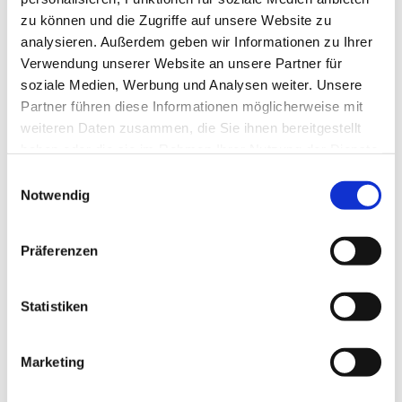
zu können und die Zugriffe auf unsere Website zu
analysieren. Außerdem geben wir Informationen zu Ihrer
Verwendung unserer Website an unsere Partner für
soziale Medien, Werbung und Analysen weiter. Unsere
Partner führen diese Informationen möglicherweise mit
weiteren Daten zusammen, die Sie ihnen bereitgestellt
haben oder die sie im Rahmen Ihrer Nutzung der Dienste
gesammelt haben.
E
Notwendig
i
n
w
Präferenzen
i
l
l
Statistiken
i
g
Marketing
Dies könnte Sie auch interessieren
u
n