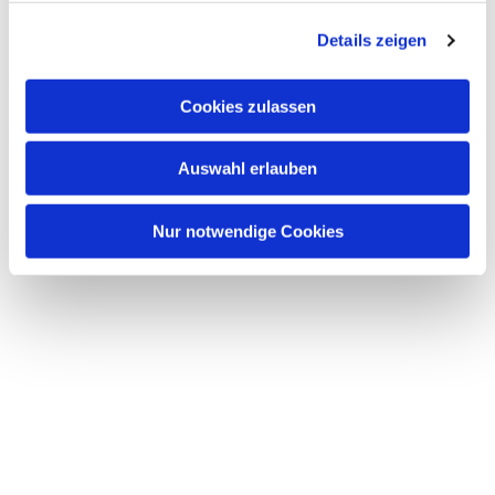
g
Details zeigen
s
a
u
Cookies zulassen
s
w
Auswahl erlauben
a
h
l
Nur notwendige Cookies