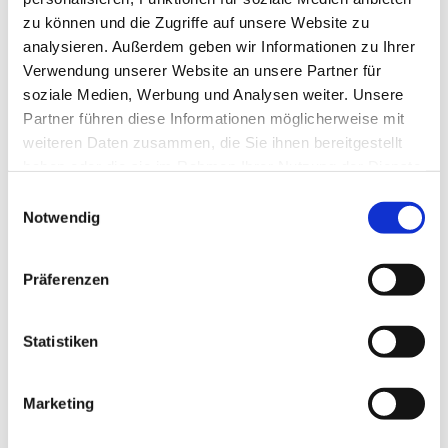
zu können und die Zugriffe auf unsere Website zu
analysieren. Außerdem geben wir Informationen zu Ihrer
Verwendung unserer Website an unsere Partner für
soziale Medien, Werbung und Analysen weiter. Unsere
Partner führen diese Informationen möglicherweise mit
weiteren Daten zusammen, die Sie ihnen bereitgestellt
haben oder die sie im Rahmen Ihrer Nutzung der Dienste
gesammelt haben.
E
Notwendig
i
n
w
Präferenzen
i
l
l
Statistiken
i
g
Marketing
Dies könnte Sie auch interessieren
u
n