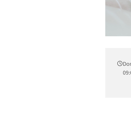
Don
09: