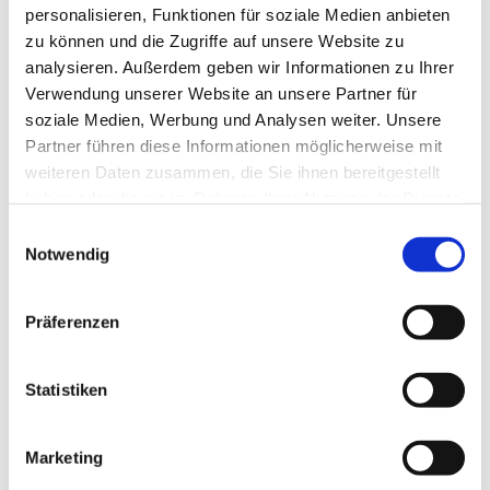
personalisieren, Funktionen für soziale Medien anbieten
zu können und die Zugriffe auf unsere Website zu
analysieren. Außerdem geben wir Informationen zu Ihrer
Verwendung unserer Website an unsere Partner für
soziale Medien, Werbung und Analysen weiter. Unsere
Partner führen diese Informationen möglicherweise mit
weiteren Daten zusammen, die Sie ihnen bereitgestellt
haben oder die sie im Rahmen Ihrer Nutzung der Dienste
gesammelt haben.
E
Notwendig
i
n
w
Präferenzen
i
l
l
Statistiken
i
g
Marketing
u
Dies könnte Sie auch interessieren