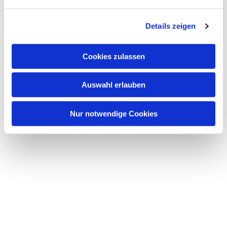
n
g
Details zeigen
s
a
u
Cookies zulassen
s
w
Auswahl erlauben
a
h
l
Nur notwendige Cookies