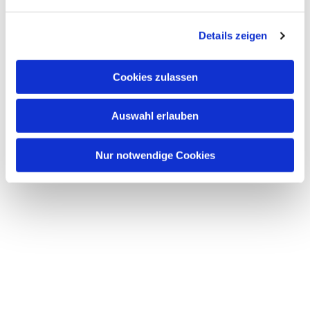
n
g
Details zeigen
s
a
u
Cookies zulassen
s
w
Auswahl erlauben
a
h
l
Nur notwendige Cookies