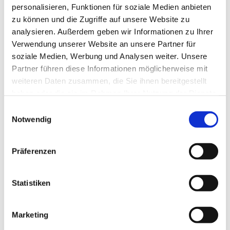
personalisieren, Funktionen für soziale Medien anbieten
zu können und die Zugriffe auf unsere Website zu
analysieren. Außerdem geben wir Informationen zu Ihrer
Verwendung unserer Website an unsere Partner für
soziale Medien, Werbung und Analysen weiter. Unsere
Partner führen diese Informationen möglicherweise mit
weiteren Daten zusammen, die Sie ihnen bereitgestellt
haben oder die sie im Rahmen Ihrer Nutzung der Dienste
gesammelt haben.
E
Notwendig
i
n
w
Präferenzen
i
l
l
Statistiken
i
g
Marketing
u
Dies könnte Sie auch interessieren