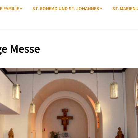
E FAMILIE
ST. KONRAD UND ST. JOHANNES
ST. MARIEN
ge Messe