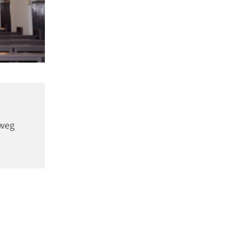
m
nweg