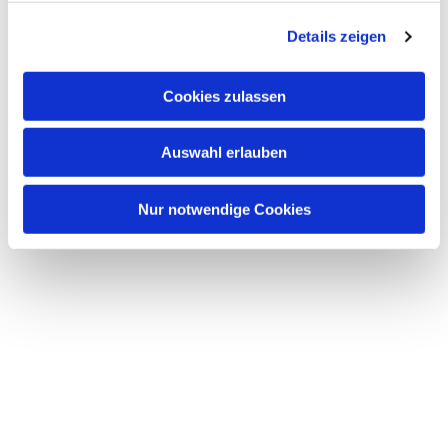
g
Details zeigen
s
a
u
Cookies zulassen
s
w
Auswahl erlauben
a
h
l
Nur notwendige Cookies