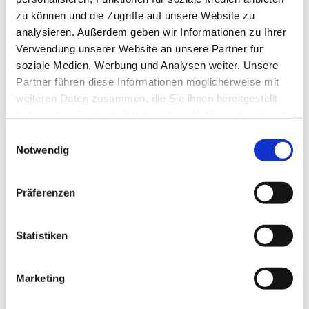
zu können und die Zugriffe auf unsere Website zu
analysieren. Außerdem geben wir Informationen zu Ihrer
Verwendung unserer Website an unsere Partner für
soziale Medien, Werbung und Analysen weiter. Unsere
Partner führen diese Informationen möglicherweise mit
weiteren Daten zusammen, die Sie ihnen bereitgestellt
haben oder die sie im Rahmen Ihrer Nutzung der Dienste
gesammelt haben.
E
Notwendig
i
n
w
Präferenzen
i
l
l
Statistiken
i
g
Marketing
Dies könnte Sie auch interessieren
u
n