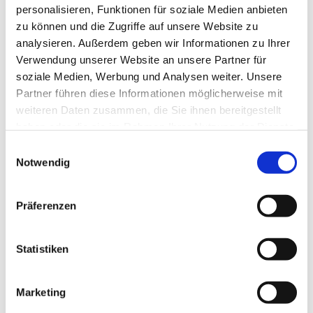
personalisieren, Funktionen für soziale Medien anbieten
zu können und die Zugriffe auf unsere Website zu
analysieren. Außerdem geben wir Informationen zu Ihrer
Verwendung unserer Website an unsere Partner für
soziale Medien, Werbung und Analysen weiter. Unsere
Partner führen diese Informationen möglicherweise mit
weiteren Daten zusammen, die Sie ihnen bereitgestellt
haben oder die sie im Rahmen Ihrer Nutzung der Dienste
gesammelt haben.
E
Notwendig
i
n
w
Präferenzen
i
l
l
Statistiken
i
g
Marketing
u
Dies könnte Sie auch interessieren