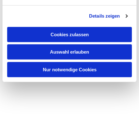
n
g
Details zeigen
s
a
u
Cookies zulassen
s
w
Auswahl erlauben
a
h
l
Nur notwendige Cookies