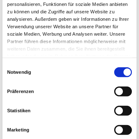
personalisieren, Funktionen für soziale Medien anbieten
zu können und die Zugriffe auf unsere Website zu
analysieren. Außerdem geben wir Informationen zu Ihrer
Verwendung unserer Website an unsere Partner für
soziale Medien, Werbung und Analysen weiter. Unsere
Partner führen diese Informationen möglicherweise mit
weiteren Daten zusammen, die Sie ihnen bereitgestellt
haben oder die sie im Rahmen Ihrer Nutzung der Dienste
gesammelt haben.
E
Notwendig
i
n
w
Präferenzen
i
l
l
Statistiken
i
g
Marketing
u
Dies könnte Sie auch interessieren