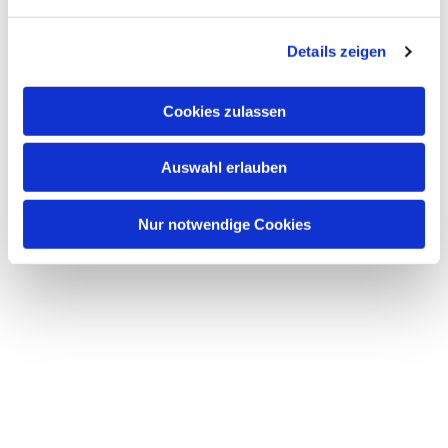
n
g
Details zeigen
s
a
u
Cookies zulassen
s
w
Auswahl erlauben
a
h
l
Nur notwendige Cookies