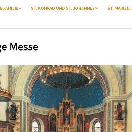
E FAMILIE
ST. KONRAD UND ST. JOHANNES
ST. MARIEN
ge Messe