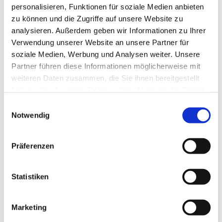
personalisieren, Funktionen für soziale Medien anbieten
zu können und die Zugriffe auf unsere Website zu
analysieren. Außerdem geben wir Informationen zu Ihrer
Verwendung unserer Website an unsere Partner für
soziale Medien, Werbung und Analysen weiter. Unsere
Partner führen diese Informationen möglicherweise mit
weiteren Daten zusammen, die Sie ihnen bereitgestellt
haben oder die sie im Rahmen Ihrer Nutzung der Dienste
gesammelt haben.
E
Notwendig
i
n
w
Präferenzen
i
l
l
Statistiken
i
g
Marketing
u
Dies könnte Sie auch interessieren