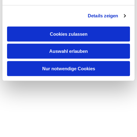
n
g
Details zeigen
s
a
u
Cookies zulassen
s
w
Auswahl erlauben
a
h
l
Nur notwendige Cookies