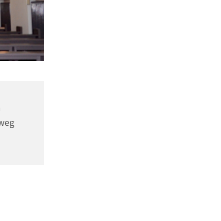
m
nweg