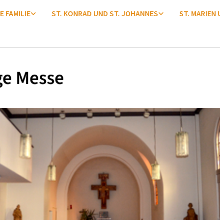
E FAMILIE
ST. KONRAD UND ST. JOHANNES
ST. MARIEN
ge Messe