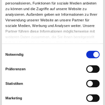
personalisieren, Funktionen für soziale Medien anbieten
zu können und die Zugriffe auf unsere Website zu
analysieren. Außerdem geben wir Informationen zu Ihrer
Verwendung unserer Website an unsere Partner für
soziale Medien, Werbung und Analysen weiter. Unsere
Partner führen diese Informationen möglicherweise mit
weiteren Daten zusammen, die Sie ihnen bereitgestellt
haben oder die sie im Rahmen Ihrer Nutzung der Dienste
gesammelt haben.
E
Notwendig
i
n
w
Präferenzen
i
l
l
Statistiken
i
g
Marketing
u
Dies könnte Sie auch interessieren