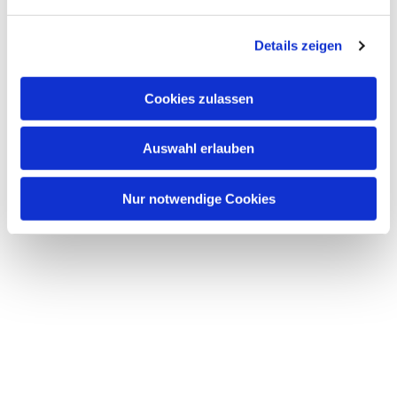
n
g
Details zeigen
s
a
u
Cookies zulassen
s
w
Auswahl erlauben
a
h
l
Nur notwendige Cookies