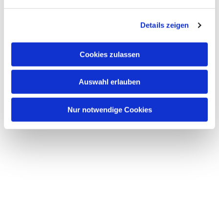
n
g
Details zeigen
s
a
u
Cookies zulassen
s
w
Auswahl erlauben
a
h
l
Nur notwendige Cookies