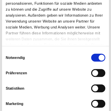
personalisieren, Funktionen für soziale Medien anbieten
zu können und die Zugriffe auf unsere Website zu
analysieren. Außerdem geben wir Informationen zu Ihrer
Verwendung unserer Website an unsere Partner für
soziale Medien, Werbung und Analysen weiter. Unsere
Partner führen diese Informationen möglicherweise mit
weiteren Daten zusammen, die Sie ihnen bereitgestellt
haben oder die sie im Rahmen Ihrer Nutzung der Dienste
gesammelt haben.
E
Notwendig
i
n
w
Präferenzen
i
l
l
Statistiken
i
g
Marketing
u
Dies könnte Sie auch interessieren