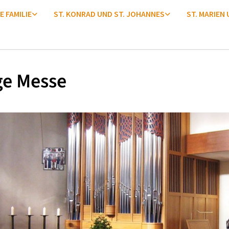
E FAMILIE
ST. KONRAD UND ST. JOHANNES
ST. MARIEN
ge Messe