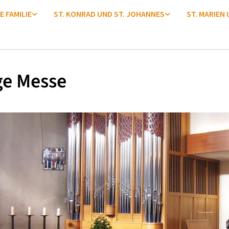
E FAMILIE
ST. KONRAD UND ST. JOHANNES
ST. MARIEN
ge Messe